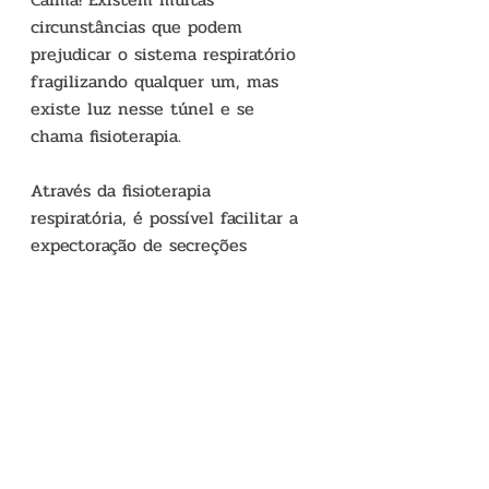
circunstâncias que podem 
prejudicar o sistema respiratório 
fragilizando qualquer um, mas 
existe luz nesse túnel e se 
chama fisioterapia.
Através da fisioterapia 
respiratória, é possível facilitar a 
expectoração de secreções 
pulmonares, treinar e facilitar a 
tosse, fortalecer os músculos da 
respiração, expandir os pulmões, 
melhorar volumes e capacidade 
pulmonares, melhorar disfunções 
posturais, proporcionar o 
recondicionamento físico, 
melhorar performance...