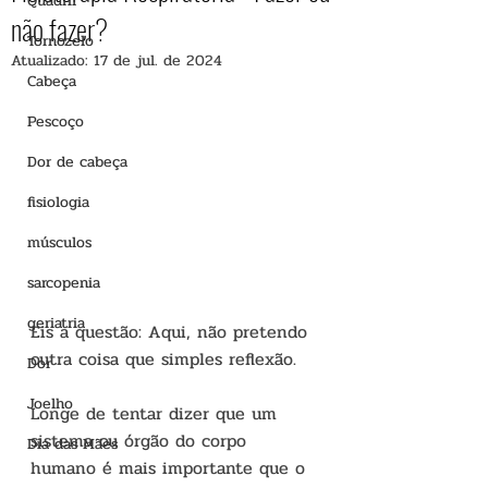
Quadril
não fazer?
Tornozelo
Atualizado:
17 de jul. de 2024
Cabeça
Pescoço
Dor de cabeça
fisiologia
músculos
sarcopenia
geriatria
Eis a questão: Aqui, não pretendo 
outra coisa que simples reflexão.
Dor
Joelho
Longe de tentar dizer que um 
sistema ou órgão do corpo 
Dia das Mães
humano é mais importante que o 