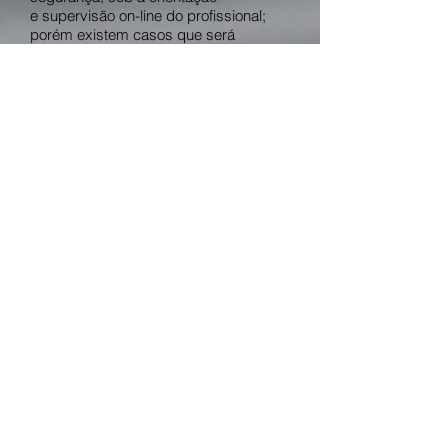
e supervisão on-line do profissional;
porém existem casos que será
necessário o atendimento presencial,
em especial quando exigirem o uso de
equipamentos como laser, ultrassom,
tens e/ou intervenções manuais
diretas, casos que serão identificados
durante a avaliação.
Está otimista e quer realizar o
telatendimento? Basta acessar o link
abaixo e seguir o passo-a-passo,
preenchendo escolhendo a melhora
data e horário, preenchendo seus
dados pessoais e de pagamento, e
pronto! No dia agendado receberá o
link para a sala de atendimento, você
só precisa de um computador, tablet
ou smartphone com acesso à internet.
Ainda está com dúvidas? Fala com a
gente pelo WhatsApp.