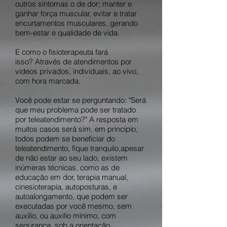
outros sintomas o de dor; manter e
ganhar força muscular, evitar e tratar
encurtamentos musculares, gerando
bem-estar e qualidade de vida.
E como o fisioterapeuta fará
isso? Através de atendimentos por
videos privados, individuais, ao vivo,
com hora marcada.
Você pode estar se perguntando: "Será
que meu problema pode ser tratado
por teleatendimento?" A resposta em
muitos casos será sim, em principio,
todos podem se beneficiar do
teleatendimento, fique tranquilo,apesar
de não estar ao seu lado, existem
inúmeras técnicas, como as de
educação em dor, terapia manual,
cinesioterapia, autoposturas, e
autoalongamento, que podem ser
executadas por você mesmo, sem
auxilio, ou auxilio mínimo, com
segurança, sob a orientação