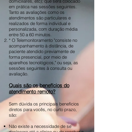
domiciliares, etc); que será colocado
em prática nas sessões seguintes.
Tanto as avaliações como os
atendimentos são particulares e
realizados de forma individual e
personalizada, com duração média
entre 50 a 60 minutos.
* O Telemonitoramento "consiste no
acompanhamento à distância, de
paciente atendido previamente de
forma presencial, por meio de
aparelhos tecnológicos," ou seja, as
sessões seguintes à consulta ou
avaliação.
Quais são os benefícios do
atendimento remoto?
Sem dúvida os principais beneficios
diretos para vocês, no curto prazo,
são:
Não existe a necessidade de se
deslocara até a clínica ou de receber o