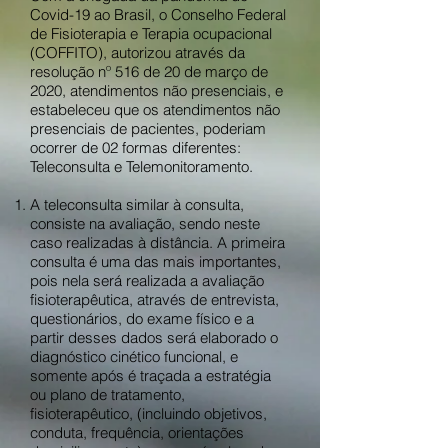
Covid-19 ao Brasil, o Conselho Federal
de Fisioterapia e Terapia ocupacional
(COFFITO), autorizou através da
resolução nº 516 de 20 de março de
2020, atendimentos não presenciais, e
estabeleceu que os atendimentos não
presenciais de pacientes, poderiam
ocorrer de 02 formas diferentes:
Teleconsulta e Telemonitoramento.
A teleconsulta similar à consulta,
consiste na avaliação, sendo neste
caso realizadas à distância. A primeira
consulta é uma das mais importantes,
pois nela será realizada a avaliação
fisioterapêutica, através de entrevista,
questionários, do exame físico e a
partir desses dados será elaborado o
diagnóstico cinético funcional, e
somente após é traçada a estratégia
ou plano de tratamento,
fisioterapêutico, (incluindo objetivos,
conduta, frequência, orientações