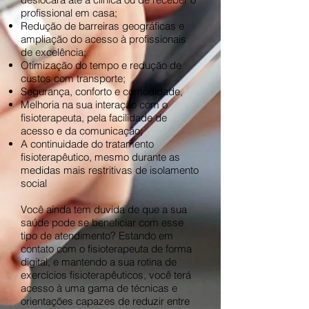
profissional em casa;
Redução de barreiras geográficas e
ampliação do acesso à profissionais
de excelência;
Otimização do tempo e redução de
custos com transporte;
Segurança, conforto e comodidade,
Melhoria na sua interação com o
fisioterapeuta, pela facilidade de
acesso e da comunicação;
A continuidade do tratamento
fisioterapêutico, mesmo durante as
medidas mais restritivas de isolamento
social
Você ainda tem duvida de que a sua
saúde pode se beneficiar com esse
tipo de atendimento? Estando em
contato com o fisioterapeuta de forma
digital, e mantendo a sua rotina de
exercícios fisioterapêuticos, você terá
acesso à uma gama de técnicas e
orientações capazes de reduzir entre